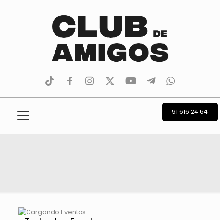
tiktok
facebook
instagram
Twitter
Youtube
Telegram
whatsapp
91 616 24 64