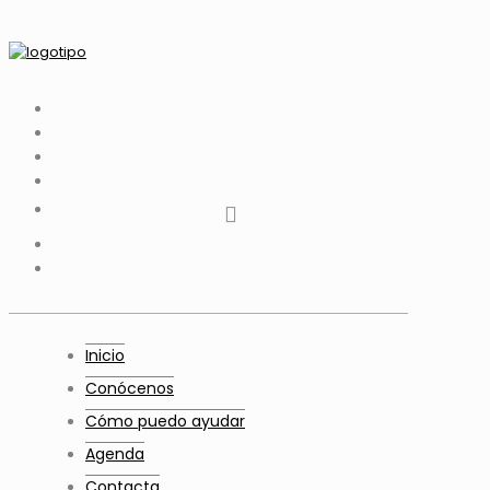
tiktok
facebook
instagram
Twitter
Youtube
Telegram
whatsapp
Inicio
Conócenos
Cómo puedo ayudar
Agenda
Contacta