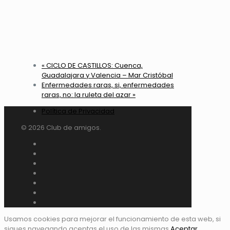
«
CICLO DE CASTILLOS: Cuenca,
Guadalajara y Valencia – Mar Cristóbal
Enfermedades raras, si, enfermedades
raras, no: la ruleta del azar
»
Política de Privacidad
© 2026 Club de amigos.
Usamos cookies para mejorar el funcionamiento de esta web, si
sigues navegando aceptas el uso de las mismas.
Aceptar