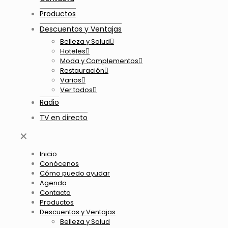
Productos
Descuentos y Ventajas
Belleza y Salud
Hoteles
Moda y Complementos
Restauración
Varios
Ver todos
Radio
TV en directo
✕
Inicio
Conócenos
Cómo puedo ayudar
Agenda
Contacta
Productos
Descuentos y Ventajas
Belleza y Salud