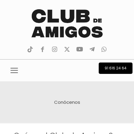
tiktok
facebook
instagram
Twitter
Youtube
Telegram
whatsapp
91 616 24 64
Conócenos