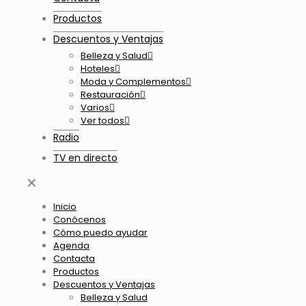
Productos
Descuentos y Ventajas
Belleza y Salud
Hoteles
Moda y Complementos
Restauración
Varios
Ver todos
Radio
TV en directo
✕
Inicio
Conócenos
Cómo puedo ayudar
Agenda
Contacta
Productos
Descuentos y Ventajas
Belleza y Salud