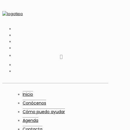
tiktok
facebook
instagram
Twitter
Youtube
Telegram
whatsapp
Inicio
Conócenos
Cómo puedo ayudar
Agenda
Contacta