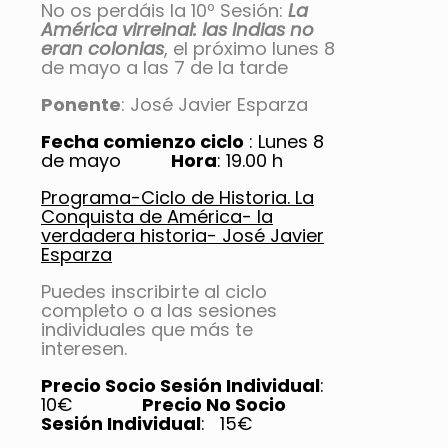
No os perdáis la 10º Sesión:
La
América virreinal: las Indias no
eran colonias
, el próximo lunes 8
de mayo a las 7 de la tarde
Ponente
: José Javier Esparza
Fecha comienzo ciclo
: Lunes 8
de mayo
Hora
: 19.00 h
Programa-Ciclo de Historia. La
Conquista de América- la
verdadera historia- José Javier
Esparza
Puedes inscribirte al ciclo
completo o a las sesiones
individuales que más te
interesen.
Precio Socio Sesión Individual
:
10€
Precio No Socio
Sesión Individual
: 15€