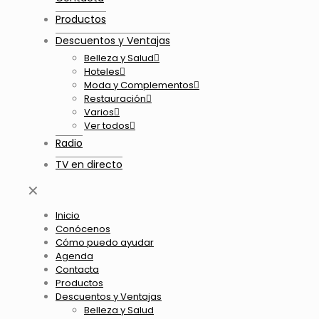
Productos
Descuentos y Ventajas
Belleza y Salud
Hoteles
Moda y Complementos
Restauración
Varios
Ver todos
Radio
TV en directo
✕
Inicio
Conócenos
Cómo puedo ayudar
Agenda
Contacta
Productos
Descuentos y Ventajas
Belleza y Salud