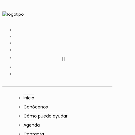
tiktok
facebook
instagram
Twitter
Youtube
Telegram
whatsapp
Inicio
Conócenos
Cómo puedo ayudar
Agenda
Contacta