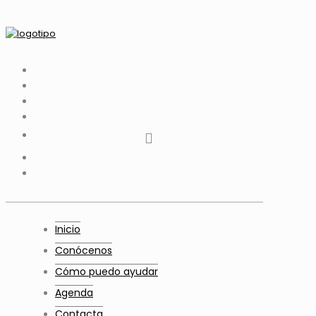
tiktok
facebook
instagram
Twitter
Youtube
Telegram
whatsapp
Inicio
Conócenos
Cómo puedo ayudar
Agenda
Contacta