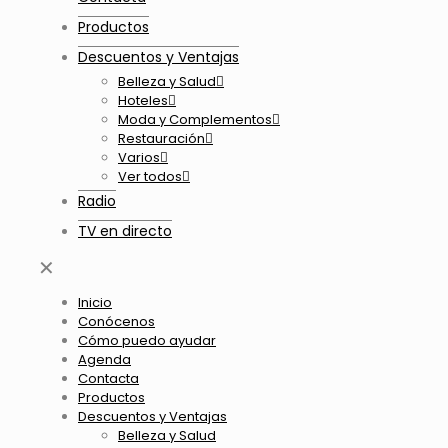
Productos
Descuentos y Ventajas
Belleza y Salud
Hoteles
Moda y Complementos
Restauración
Varios
Ver todos
Radio
TV en directo
✕
Inicio
Conócenos
Cómo puedo ayudar
Agenda
Contacta
Productos
Descuentos y Ventajas
Belleza y Salud