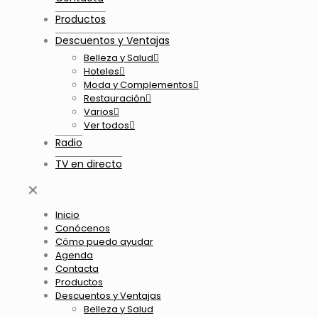
Productos
Descuentos y Ventajas
Belleza y Salud
Hoteles
Moda y Complementos
Restauración
Varios
Ver todos
Radio
TV en directo
✕
Inicio
Conócenos
Cómo puedo ayudar
Agenda
Contacta
Productos
Descuentos y Ventajas
Belleza y Salud