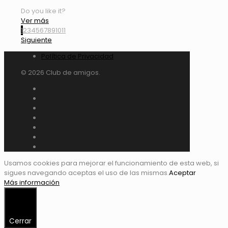
Do you like it?
Ver más
1
2
3
4
5
6
7
8
9
10
11
Siguiente
Política de Privacidad
© 2026 Club de amigos.
Usamos cookies para mejorar el funcionamiento de esta web, si
sigues navegando aceptas el uso de las mismas.
Aceptar
Más información
Cerrar