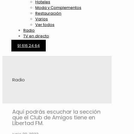
Hoteles
Moda y Complementos
Restauración
Varios
Ver todos
Radio
TV en directo
91 616 24 64
Radio
Aquí podrás escuchar la sección
que el Club de Amigos tiene en
Libertad FM.