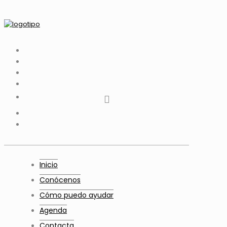
tiktok
facebook
instagram
Twitter
Youtube
Telegram
whatsapp
Inicio
Conócenos
Cómo puedo ayudar
Agenda
Contacta