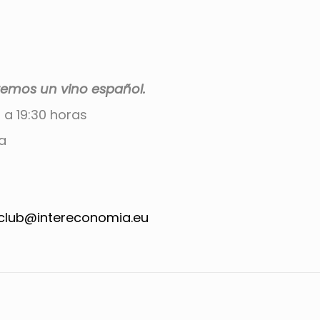
aremos un vino español.
 a 19:30 horas
a
club@intereconomia.eu