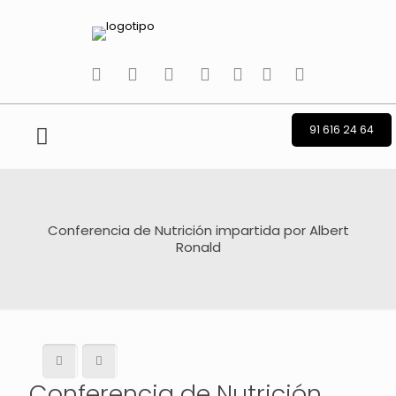
tiktok
facebook
instagram
Twitter
Youtube
Telegram
whatsapp
91 616 24 64
Conferencia de Nutrición impartida por Albert
Ronald
Conferencia de Nutrición