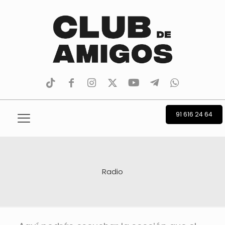
tiktok
facebook
instagram
Twitter
Youtube
Telegram
whatsapp
91 616 24 64
Radio