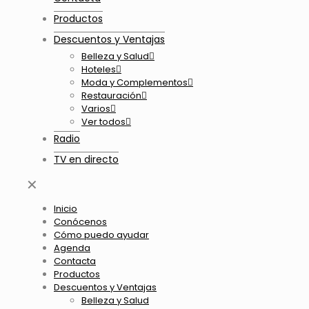
Productos
Descuentos y Ventajas
Belleza y Salud
Hoteles
Moda y Complementos
Restauración
Varios
Ver todos
Radio
TV en directo
✕
Inicio
Conócenos
Cómo puedo ayudar
Agenda
Contacta
Productos
Descuentos y Ventajas
Belleza y Salud