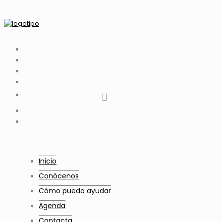
tiktok
facebook
instagram
Twitter
Youtube
Telegram
whatsapp
Inicio
Conócenos
Cómo puedo ayudar
Agenda
Contacta