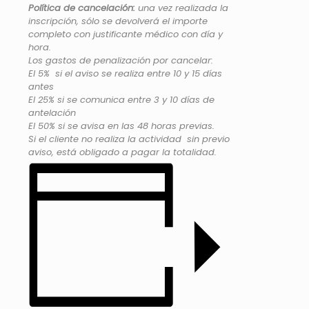
Política de cancelación:
una vez realizada la
inscripción, sólo se devolverá el importe
completo con justificante médico con día y
hora.
Los gastos de penalización por cancelar:
El 5% si el aviso se realiza entre 10 y 15 días
antes
El 25% si se comunica entre 3 y 10 días de
antelación
El 50% si se avisa en las 48 horas previas.
Si el cliente no realiza la actividad sin previo
aviso, está obligado a pagar la totalidad.