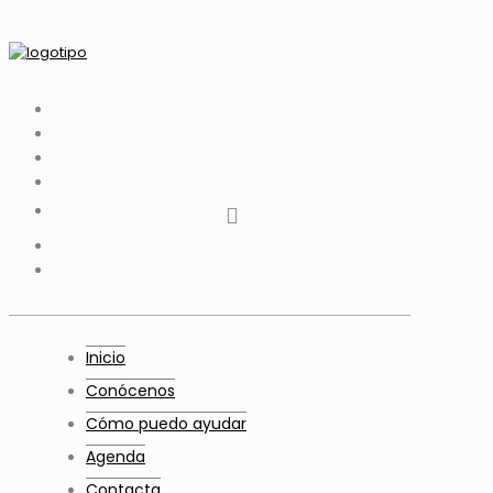
tiktok
facebook
instagram
Twitter
Youtube
Telegram
whatsapp
Inicio
Conócenos
Cómo puedo ayudar
Agenda
Contacta