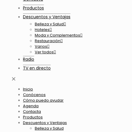
Productos
Descuentos y Ventajas
Belleza y Salud
Hoteles
Moda y Complementos
Restauración
Varios
Ver todos
Radio
TV en directo
✕
Inicio
Conócenos
Cómo puedo ayudar
Agenda
Contacta
Productos
Descuentos y Ventajas
Belleza y Salud