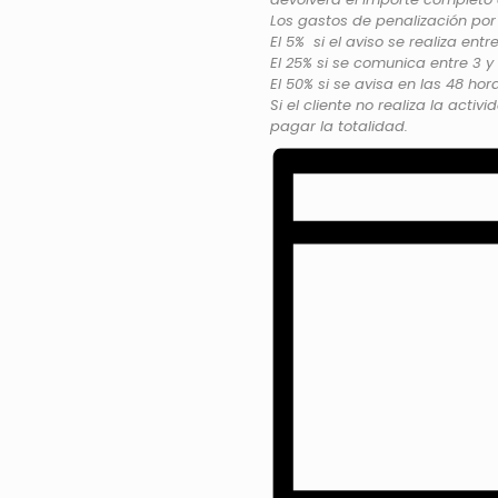
Los gastos de penalización por
El 5% si el aviso se realiza entr
El 25% si se comunica entre 3 y
El 50% si se avisa en las 48 hor
Si el cliente no realiza la activ
pagar la totalidad.