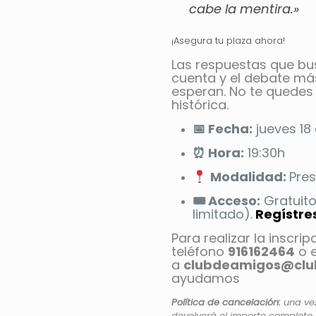
cabe la mentira.»
¡Asegura tu plaza ahora!
Las respuestas que bus
cuenta y el debate má
esperan. No te quedes
histórica.
📅 Fecha:
jueves 18
⏰ Hora:
19:30h
Modalidad:
Pres
🎟️ Acceso:
Gratuito
limitado).
Regístre
Para realizar la inscrip
teléfono
916162464
o e
a
clubdeamigos@clu
ayudamos
Política de cancelación:
una vez
devolverá el importe completo 