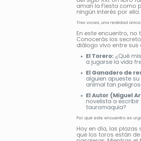
aman la Fiesta como p
ningún interés por ella.
Tres voces, una realidad única
En este encuentro, no t
Conocerás los secretos
diálogo vivo entre sus
El Torero:
¿Qué mist
a jugarse la vida fr
El Ganadero de re
alguien apueste su 
animal tan peligros
El Autor (Miguel A
novelista a escribir
tauromaquia?
Por qué este encuentro es urg
Hoy en día, las plazas 
que los toros están d
pasajeras. Mientras el