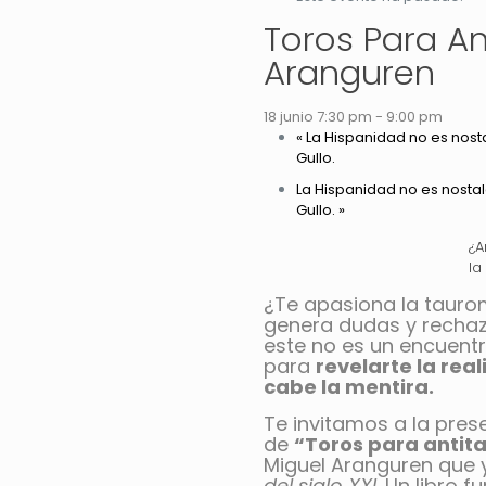
Toros Para An
Aranguren
18 junio 7:30 pm
-
9:00 pm
«
La Hispanidad no es nosta
Gullo.
La Hispanidad no es nostalg
Gullo.
»
¿A
la
¿Te apasiona la taurom
genera dudas y rechaz
este no es un encuent
para
revelarte la re
cabe la mentira.
Te invitamos a la pres
de
“Toros para antit
Miguel Aranguren que
del siglo XXI
. Un libro 