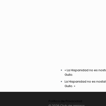
«
La Hispanidad no es nosta
Gullo.
La Hispanidad no es nostalg
Gullo.
»
Política de Privacidad
© 2026 Club de amigos.