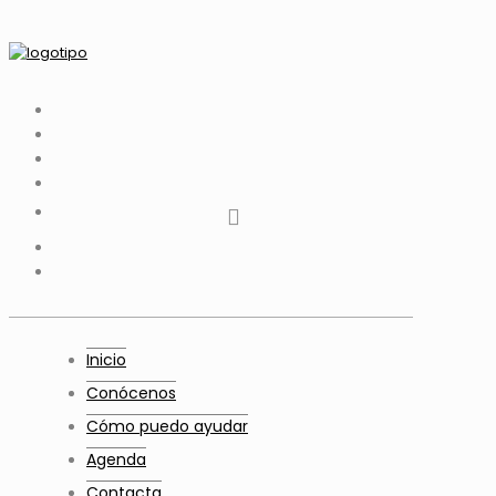
tiktok
facebook
instagram
Twitter
Youtube
Telegram
whatsapp
Inicio
Conócenos
Cómo puedo ayudar
Agenda
Contacta