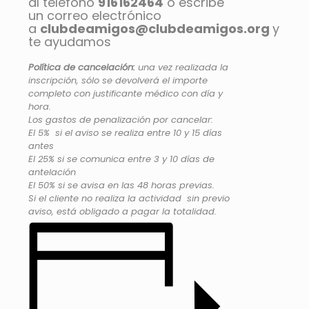
al teléfono
916162464
o escribe
un correo electrónico
a
clubdeamigos@clubdeamigos.org
y
te ayudamos
Política de cancelación:
una vez realizada la
inscripción, sólo se devolverá el importe
completo con justificante médico con día y
hora.
Los gastos de penalización por cancelar:
El 5% si el aviso se realiza entre 10 y 15 días
antes
El 25% si se comunica entre 3 y 10 días de
antelación
El 50% si se avisa en las 48 horas previas.
Si el cliente no realiza la actividad sin previo
aviso, está obligado a pagar la totalidad.