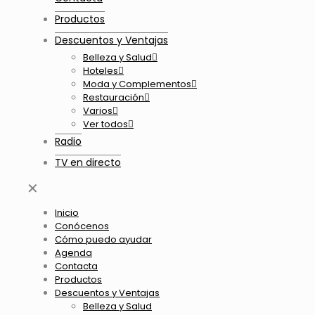
Productos
Descuentos y Ventajas
Belleza y Salud
Hoteles
Moda y Complementos
Restauración
Varios
Ver todos
Radio
TV en directo
✕
Inicio
Conócenos
Cómo puedo ayudar
Agenda
Contacta
Productos
Descuentos y Ventajas
Belleza y Salud