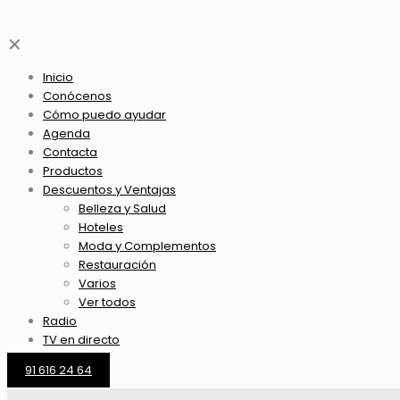
✕
Inicio
Conócenos
Cómo puedo ayudar
Agenda
Contacta
Productos
Descuentos y Ventajas
Belleza y Salud
Hoteles
Moda y Complementos
Restauración
Varios
Ver todos
Radio
TV en directo
91 616 24 64