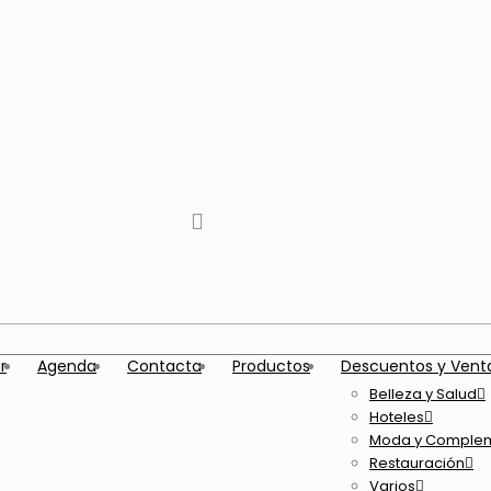
tiktok
facebook
instagram
Twitter
Youtube
Telegram
whatsapp
r
Agenda
Contacta
Productos
Descuentos y Vent
Belleza y Salud
Hoteles
Moda y Comple
Restauración
Varios