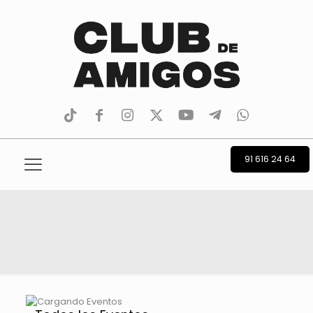
tiktok
facebook
instagram
Twitter
Youtube
Telegram
whatsapp
91 616 24 64