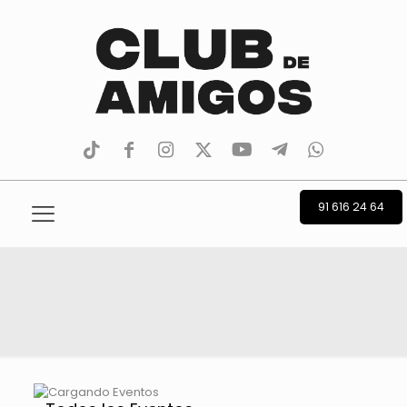
tiktok
facebook
instagram
Twitter
Youtube
Telegram
whatsapp
91 616 24 64