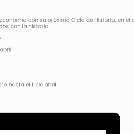
economía con su próximo Ciclo de Historia, en el
s con la historia.
o
abril
ero
hasta el
11 de abril