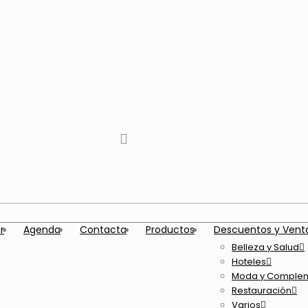
tiktok
facebook
instagram
Twitter
Youtube
Telegram
whatsapp
r
Agenda
Contacta
Productos
Descuentos y Vent
Belleza y Salud
Hoteles
Moda y Comple
Restauración
Varios