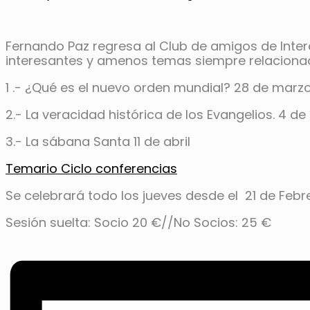
Fernando Paz regresa al Club de amigos de Inter
interesantes y amenos temas siempre relacionado
1 .- ¿Qué es el nuevo orden mundial? 28 de marz
2.- La veracidad histórica de los Evangelios. 4 de 
3.- La sábana Santa 11 de abril
Temario Ciclo conferencias
Se celebrará todo los
jueves
desde el
21 de Febr
Sesión suelta: Socio 20 €//No Socios: 25 €