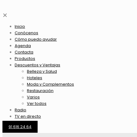
✕
Inicio
Conócenos
Cómo puedo ayudar
Agenda
Contacta
Productos
Descuentos y Ventajas
Belleza y Salud
Hoteles
Moda y Complementos
Restauración
Varios
Ver todos
Radio
TV en directo
91 616 24 64