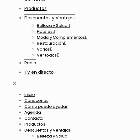
Productos
Descuentos y Ventajas
Belleza y Salud
Hoteles
Moda y Complementos
Restauración
Varios
Ver todos
Radio
TV en directo
✕
Inicio
Conócenos
Cómo puedo ayudar
Agenda
Contacta
Productos
Descuentos y Ventajas
Belleza y Salud