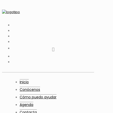
tiktok
facebook
instagram
Twitter
Youtube
Telegram
whatsapp
Inicio
Conócenos
Cómo puedo ayudar
Agenda
Contacta