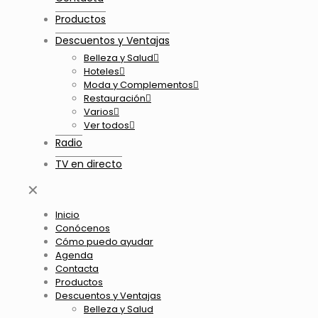
Productos
Descuentos y Ventajas
Belleza y Salud
Hoteles
Moda y Complementos
Restauración
Varios
Ver todos
Radio
TV en directo
✕
Inicio
Conócenos
Cómo puedo ayudar
Agenda
Contacta
Productos
Descuentos y Ventajas
Belleza y Salud