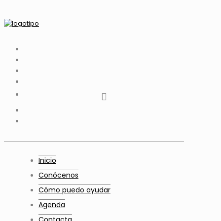
tiktok
facebook
instagram
Twitter
Youtube
Telegram
whatsapp
Inicio
Conócenos
Cómo puedo ayudar
Agenda
Contacta