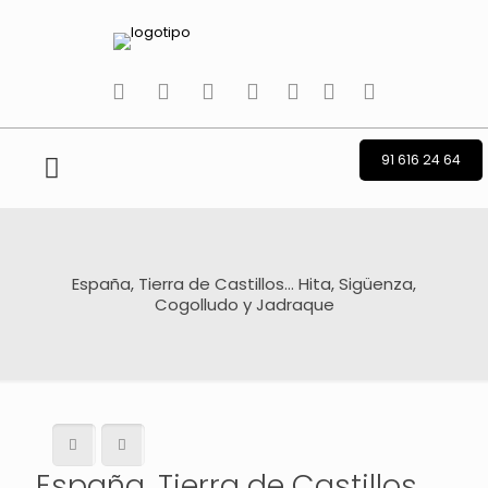
tiktok
facebook
instagram
Twitter
Youtube
Telegram
whatsapp
91 616 24 64
España, Tierra de Castillos… Hita, Sigüenza,
Cogolludo y Jadraque
España, Tierra de Castillos…