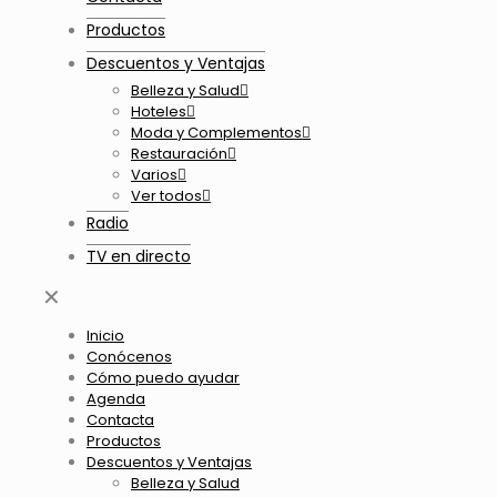
Productos
Descuentos y Ventajas
Belleza y Salud
Hoteles
Moda y Complementos
Restauración
Varios
Ver todos
Radio
TV en directo
✕
Inicio
Conócenos
Cómo puedo ayudar
Agenda
Contacta
Productos
Descuentos y Ventajas
Belleza y Salud