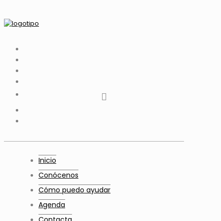
tiktok
facebook
instagram
Twitter
Youtube
Telegram
whatsapp
Inicio
Conócenos
Cómo puedo ayudar
Agenda
Contacta