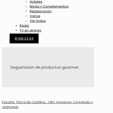
Hoteles
Moda y Complementos
Restauración
Varios
Ver todos
Radio
TV en directo
91 616 24 64
Degustación de productos gourmet
España, Tierra de Castillos… Hita, Sigüenza, Cogolludo y
Jadraque