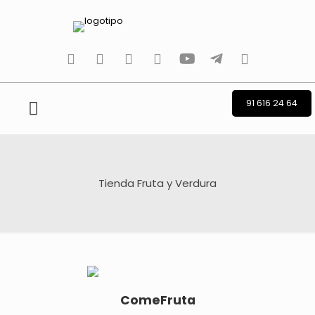
tiktok
facebook
instagram
Twitter
Youtube
Telegram
whatsapp
91 616 24 64
Tienda Fruta y Verdura
ComeFruta