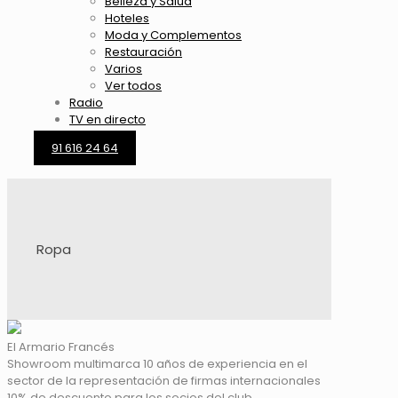
Belleza y Salud
Hoteles
Moda y Complementos
Restauración
Varios
Ver todos
Radio
TV en directo
91 616 24 64
Ropa
El Armario Francés
Showroom multimarca 10 años de experiencia en el
sector de la representación de firmas internacionales
10% de descuento para los socios del club