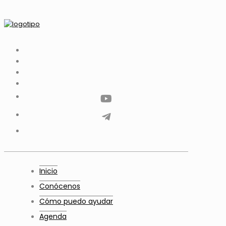
tiktok
facebook
instagram
Twitter
Youtube
Telegram
whatsapp
Inicio
Conócenos
Cómo puedo ayudar
Agenda