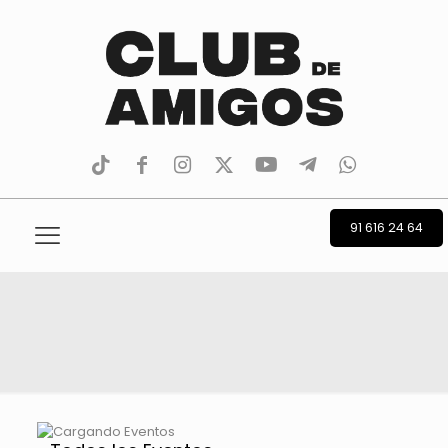
tiktok
facebook
instagram
Twitter
Youtube
Telegram
whatsapp
91 616 24 64