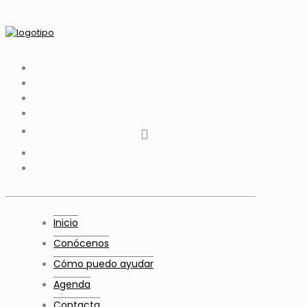
tiktok
facebook
instagram
Twitter
Youtube
Telegram
whatsapp
Inicio
Conócenos
Cómo puedo ayudar
Agenda
Contacta