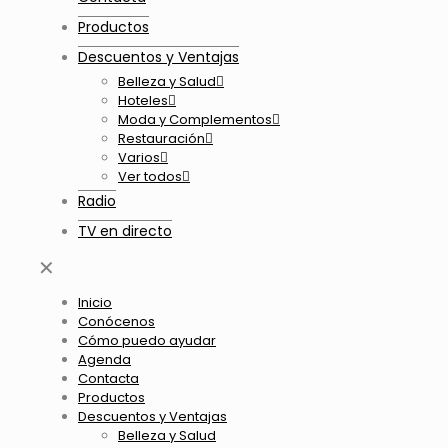
Productos
Descuentos y Ventajas
Belleza y Salud
Hoteles
Moda y Complementos
Restauración
Varios
Ver todos
Radio
TV en directo
✕
Inicio
Conócenos
Cómo puedo ayudar
Agenda
Contacta
Productos
Descuentos y Ventajas
Belleza y Salud