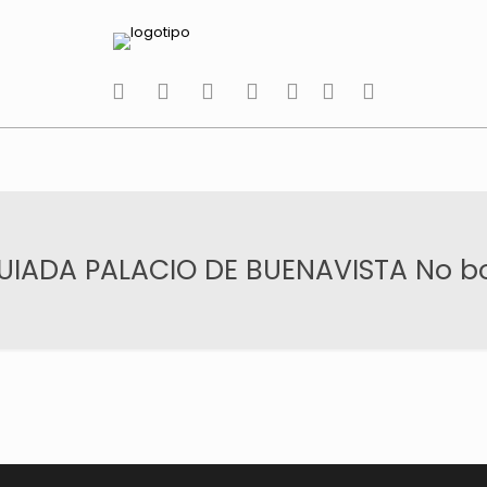
tiktok
facebook
instagram
Twitter
Youtube
Telegram
whatsapp
UIADA PALACIO DE BUENAVISTA No bor