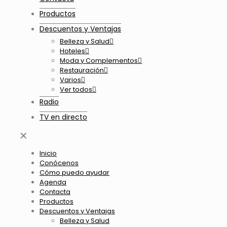
Productos
Descuentos y Ventajas
Belleza y Salud
Hoteles
Moda y Complementos
Restauración
Varios
Ver todos
Radio
TV en directo
✕
Inicio
Conócenos
Cómo puedo ayudar
Agenda
Contacta
Productos
Descuentos y Ventajas
Belleza y Salud