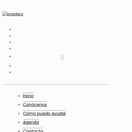
tiktok
facebook
instagram
Twitter
Youtube
Telegram
whatsapp
Inicio
Conócenos
Cómo puedo ayudar
Agenda
Contacta