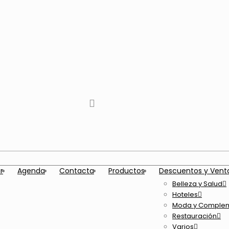
tiktok
facebook
instagram
Twitter
Youtube
Telegram
whatsapp
r
Agenda
Contacta
Productos
Descuentos y Vent
Belleza y Salud
Hoteles
Moda y Comple
Restauración
Varios