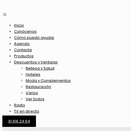
✕
Inicio
Conócenos
Cómo puedo ayudar
Agenda
Contacta
Productos
Descuentos y Ventajas
Belleza y Salud
Hoteles
Moda y Complementos
Restauración
Varios
Ver todos
Radio
TV en directo
91 616 24 64