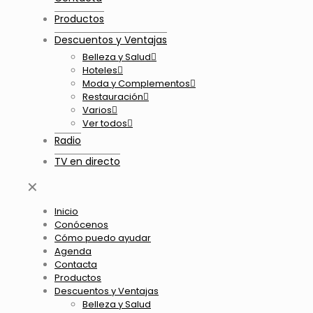
Productos
Descuentos y Ventajas
Belleza y Salud
Hoteles
Moda y Complementos
Restauración
Varios
Ver todos
Radio
TV en directo
✕
Inicio
Conócenos
Cómo puedo ayudar
Agenda
Contacta
Productos
Descuentos y Ventajas
Belleza y Salud