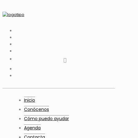
tiktok
facebook
instagram
Twitter
Youtube
Telegram
whatsapp
Inicio
Conócenos
Cómo puedo ayudar
Agenda
Contacta