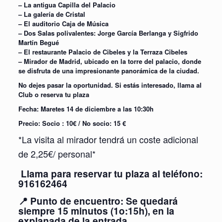
– La antigua Capilla del Palacio
– La galería de Cristal
– El auditorio Caja de Música
– Dos Salas polivalentes: Jorge García Berlanga y Sigfrido
Martín Begué
– El restaurante Palacio de Cibeles y la Terraza Cibeles
– Mirador de Madrid, ubicado en la torre del palacio, donde
se disfruta de una impresionante panorámica de la ciudad.
No dejes pasar la oportunidad. Si estás interesado, llama al
Club o reserva tu plaza
Fecha: Maretes 14 de diciembre a las 10:30h
Precio: Socio : 10€ / No socio: 15 €
*La visita al mirador tendrá un coste adicional
de 2,25€/ personal*
Llama para reservar tu plaza al teléfono:
916162464
📍 Punto de encuentro: Se quedará
siempre 15 minutos (1o:15h), en la
explanada de la entrada