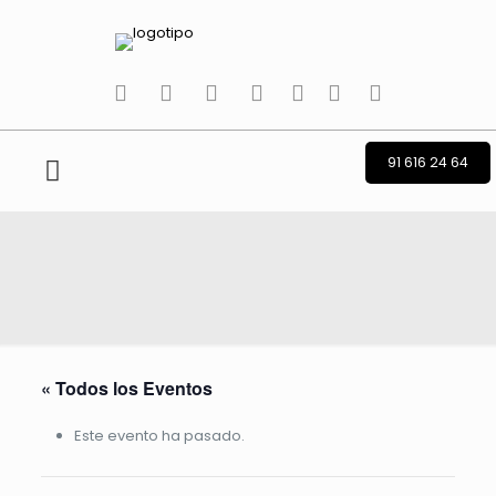
tiktok
facebook
instagram
Twitter
Youtube
Telegram
whatsapp
91 616 24 64
« Todos los Eventos
Este evento ha pasado.