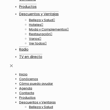
Productos
Descuentos y Ventajas
Belleza y Salud
Hoteles
Moda y Complementos
Restauración
Varios
Ver todos
Radio
TV en directo
✕
Inicio
Conócenos
Cómo puedo ayudar
Agenda
Contacta
Productos
Descuentos y Ventajas
Belleza y Salud