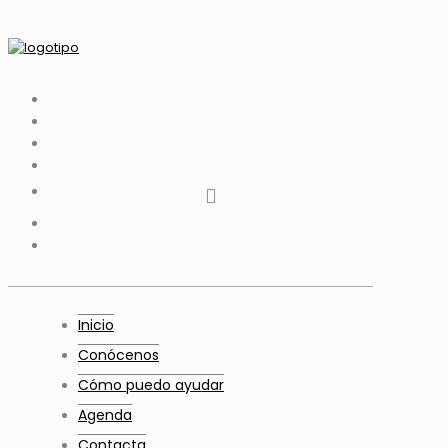
tiktok
facebook
instagram
Twitter
Youtube
Telegram
whatsapp
Inicio
Conócenos
Cómo puedo ayudar
Agenda
Contacta