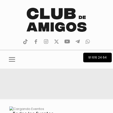
tiktok
facebook
instagram
Twitter
Youtube
Telegram
whatsapp
91 616 24 64