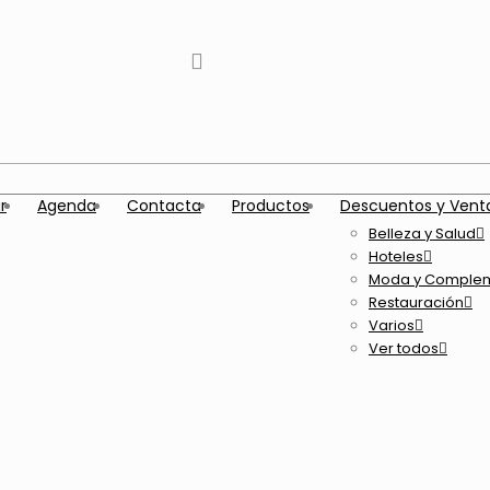
instagram
Twitter
Youtube
Telegram
whatsapp
r
Agenda
Contacta
Productos
Descuentos y Vent
Belleza y Salud
Hoteles
Moda y Comple
Restauración
Varios
Ver todos