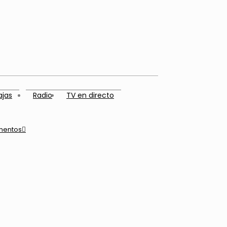
ajas
Radio
TV en directo
mentos