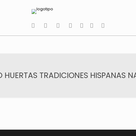
tiktok
facebook
instagram
Twitter
Youtube
Telegram
whatsapp
HUERTAS TRADICIONES HISPANAS NA