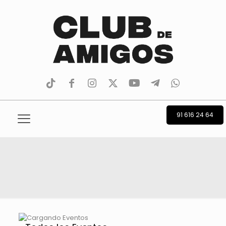
tiktok
facebook
instagram
Twitter
Youtube
Telegram
whatsapp
91 616 24 64