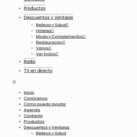
Productos
Descuentos y Ventajas
Belleza y Salud
Hoteles
Moda y Complementos
Restauración
Varios
Ver todos
Radio
TV en directo
✕
Inicio
Conócenos
Cómo puedo ayudar
Agenda
Contacta
Productos
Descuentos y Ventajas
Belleza y Salud