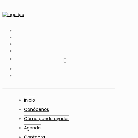
tiktok
facebook
instagram
Twitter
Youtube
Telegram
whatsapp
Inicio
Conócenos
Cómo puedo ayudar
Agenda
Contacta