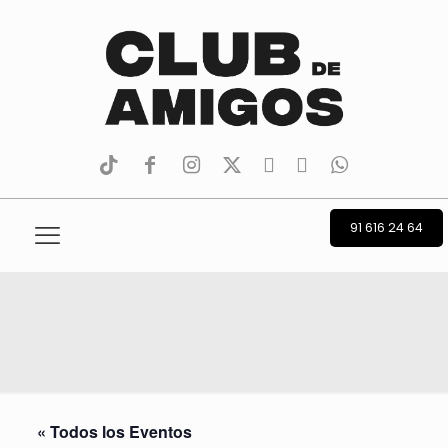
tiktok
facebook
instagram
Twitter
Youtube
Telegram
whatsapp
91 616 24 64
« Todos los Eventos