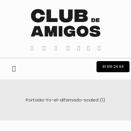
tiktok
facebook
instagram
Twitter
Youtube
Telegram
whatsapp
91 616 24 64
Portada-Yo-el-difamado-scaled (1)