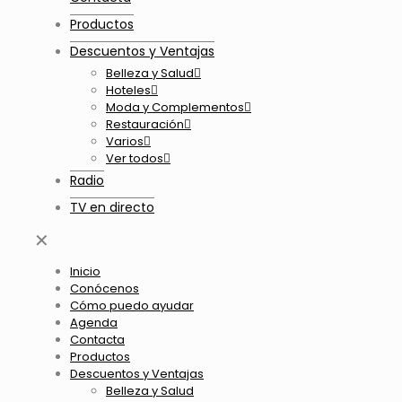
Productos
Descuentos y Ventajas
Belleza y Salud
Hoteles
Moda y Complementos
Restauración
Varios
Ver todos
Radio
TV en directo
✕
Inicio
Conócenos
Cómo puedo ayudar
Agenda
Contacta
Productos
Descuentos y Ventajas
Belleza y Salud