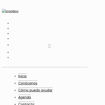
tiktok
facebook
instagram
Twitter
Youtube
Telegram
whatsapp
Inicio
Conócenos
Cómo puedo ayudar
Agenda
Contacta