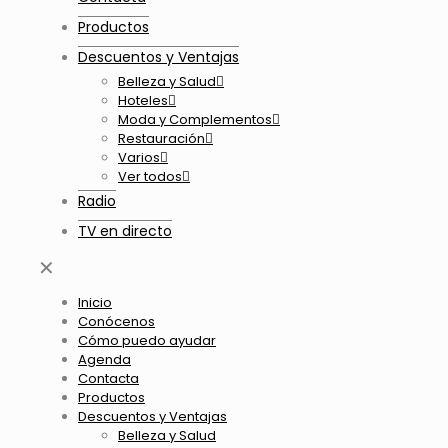
Productos
Descuentos y Ventajas
Belleza y Salud
Hoteles
Moda y Complementos
Restauración
Varios
Ver todos
Radio
TV en directo
✕
Inicio
Conócenos
Cómo puedo ayudar
Agenda
Contacta
Productos
Descuentos y Ventajas
Belleza y Salud