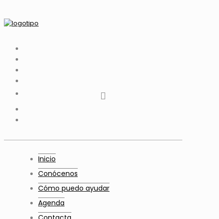
tiktok
facebook
instagram
Twitter
Youtube
Telegram
whatsapp
Inicio
Conócenos
Cómo puedo ayudar
Agenda
Contacta