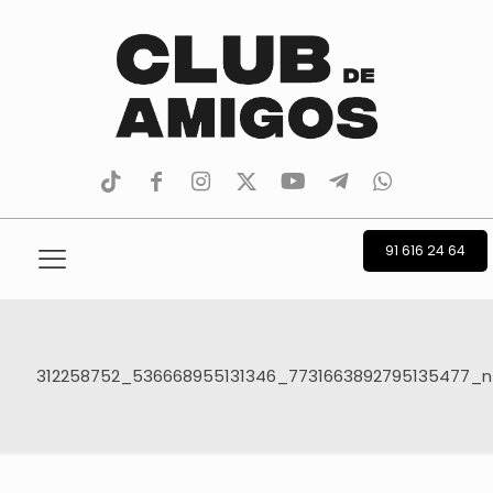
tiktok
facebook
instagram
Twitter
Youtube
Telegram
whatsapp
91 616 24 64
312258752_536668955131346_7731663892795135477_n