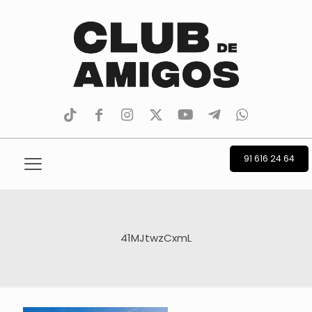
tiktok
facebook
instagram
Twitter
Youtube
Telegram
whatsapp
91 616 24 64
41MJtwzCxmL