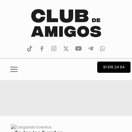
tiktok
facebook
instagram
Twitter
Youtube
Telegram
whatsapp
91 616 24 64