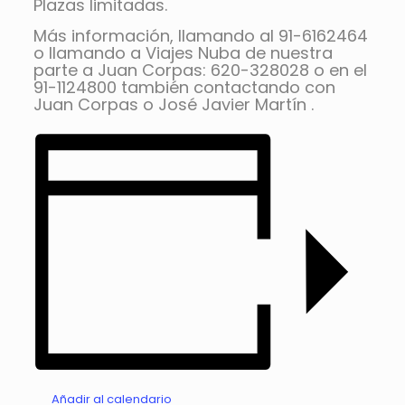
Plazas limitadas.
Más información, llamando al 91-6162464
o llamando a Viajes Nuba de nuestra
parte a Juan Corpas: 620-328028 o en el
91-1124800 también contactando con
Juan Corpas o José Javier Martín .
Añadir al calendario