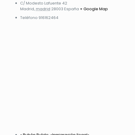
C/ Modesto Lafuente 42
Madrid
,
madrid
28003
España
+ Google Map
Teléfono
916162464
«
Rubén Pulido: «Inmigración Ilegal»