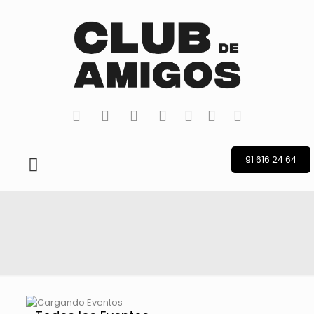
tiktok
facebook
instagram
Twitter
Youtube
Telegram
whatsapp
91 616 24 64