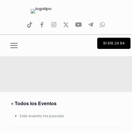
tiktok
facebook
instagram
Twitter
Youtube
Telegram
whatsapp
91 616 24 64
« Todos los Eventos
Este evento ha pasado.