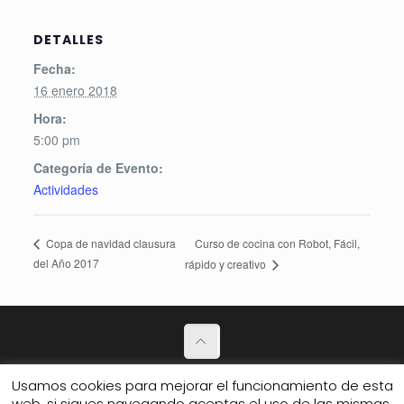
DETALLES
Fecha:
16 enero 2018
Hora:
5:00 pm
Categoría de Evento:
Actividades
Curso de cocina con Robot, Fácil,
Copa de navidad clausura
del Año 2017
rápido y creativo
Política de Privacidad
Usamos cookies para mejorar el funcionamiento de esta
web, si sigues navegando aceptas el uso de las mismas.
© 2026 Club de amigos.