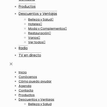
Productos
Descuentos y Ventajas
Belleza y Salud
Hoteles
Moda y Complementos
Restauración
Varios
Ver todos
Radio
TV en directo
✕
Inicio
Conócenos
Cómo puedo ayudar
Agenda
Contacta
Productos
Descuentos y Ventajas
Belleza y Salud