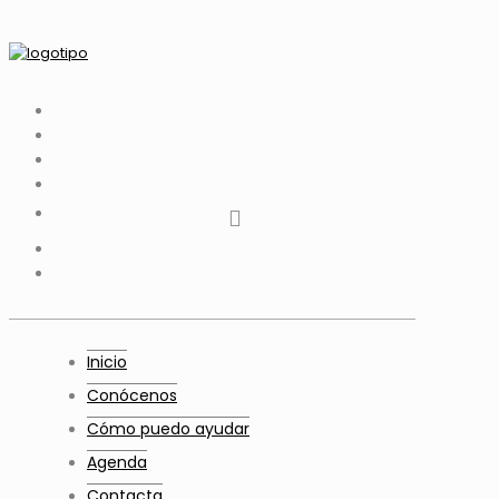
tiktok
facebook
instagram
Twitter
Youtube
Telegram
whatsapp
Inicio
Conócenos
Cómo puedo ayudar
Agenda
Contacta