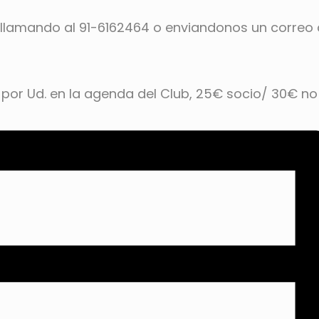
 llamando al 91-6162464 o enviandonos un correo 
 por Ud. en la agenda del Club, 25€ socio/ 30€ no