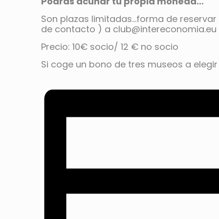
Podrás acuñar tu propia moneda…
Son plazas limitadas…forma de reservar
de contacto ) a club@intereconomia.eu
Precio: 10€ socio/ 12 € no socio
Si coge un bono de tres museos a elegir