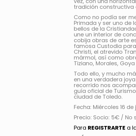
vez, con una horizonta
tradición constructiva
Como no podía ser me
Primada y ser uno de 
bellos de la Cristianda
une un interior de co
cobija obras de arte 
famosa Custodia para 
Christi, el atrevido T
mármol, así como obr
Tiziano, Morales, Goya 
Todo ello, y mucho más
en una verdadera joya 
recorrido nos acompañ
guía oficial de Turism
ciudad de Toledo.
Fecha: Miércoles 16 de j
Precio: Socio: 5€ / No 
Para
REGISTRARTE
a l