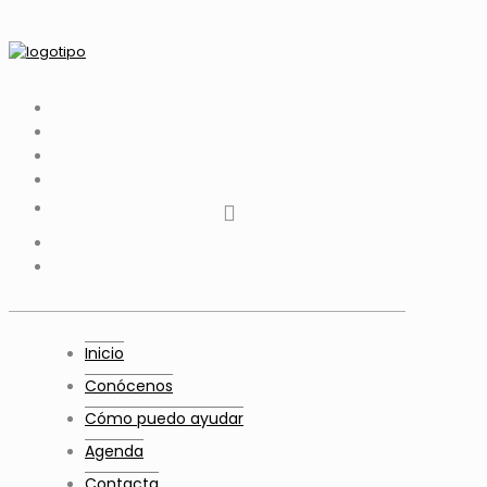
tiktok
facebook
instagram
Twitter
Youtube
Telegram
whatsapp
Inicio
Conócenos
Cómo puedo ayudar
Agenda
Contacta