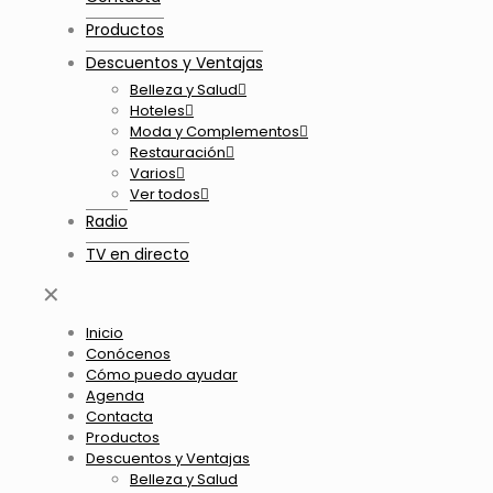
Productos
Descuentos y Ventajas
Belleza y Salud
Hoteles
Moda y Complementos
Restauración
Varios
Ver todos
Radio
TV en directo
✕
Inicio
Conócenos
Cómo puedo ayudar
Agenda
Contacta
Productos
Descuentos y Ventajas
Belleza y Salud